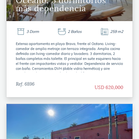
Océano, 3 dormitorios
más dependencia
3 Dorm
2 Baños
259 m2
Extenso apartamento en playa Brava, frente al Océano. Living-
comedor de amplio metraje con terraza integrada. Amplia cocina
definida con living-comedor diario y lavadero. 3 dormitorios, 2
baños completos más toilette. El principal en suite esquinero hacia
el frente con impactantes vistas y vestidor. Dependencia de servicio
con baño. Cerramientos DVH (doble vidrio hermético) y aire
acondicionado. Garage con baulera. El edificio cuenta con servicio
de mucamas diario, servicio de playa, piscina exterior, piscina
interior climatizada en verano, gimnasio, sala de pilates reformer,
Ref. 6896
USD 620,000
sala de masajes, sauna húmedo, sauna seco y más.