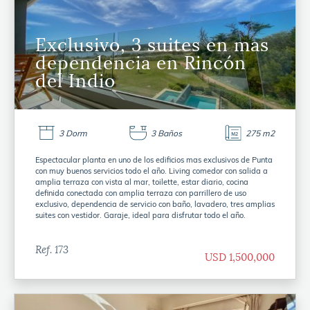
Exclusivo, 3 suites en mas
dependencia en Rincón
del Indio
3 Dorm
3 Baños
275 m2
Espectacular planta en uno de los edificios mas exclusivos de Punta
con muy buenos servicios todo el año. Living comedor con salida a
amplia terraza con vista al mar, toilette, estar diario, cocina
definida conectada con amplia terraza con parrillero de uso
exclusivo, dependencia de servicio con baño, lavadero, tres amplias
suites con vestidor. Garaje, ideal para disfrutar todo el año.
Ref. 173
USD 1,500,000