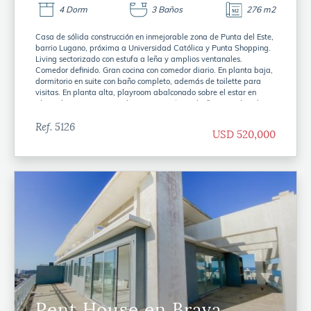
4 Dorm
3 Baños
276 m2
Casa de sólida construcción en inmejorable zona de Punta del Este,
barrio Lugano, próxima a Universidad Católica y Punta Shopping.
Living sectorizado con estufa a leña y amplios ventanales.
Comedor definido. Gran cocina con comedor diario. En planta baja,
dormitorio en suite con baño completo, además de toilette para
visitas. En planta alta, playroom abalconado sobre el estar en
planta baja y terraza. 3 dormitorios más y 2 baños. En subsuelo,
garage grande y dependencia con baño. En total son 4 dormitorios
(2 en suite), 3 baños completos, toilette y dependencia con 4° baño.
Ref. 5126
USD 520,000
Terreno de 1000 metros con parrillero al fondo.
Pent House en Brava