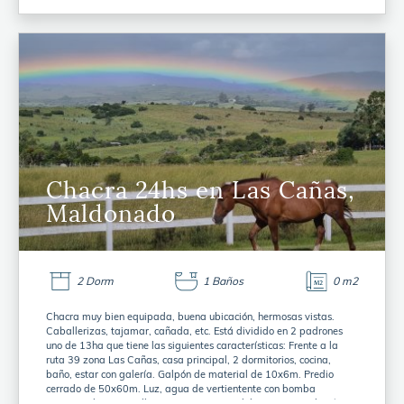
Chacra 24hs en Las Cañas,
Maldonado
2 Dorm
1 Baños
0 m2
Chacra muy bien equipada, buena ubicación, hermosas vistas.
Caballerizas, tajamar, cañada, etc. Está dividido en 2 padrones
uno de 13ha que tiene las siguientes características: Frente a la
ruta 39 zona Las Cañas, casa principal, 2 dormitorios, cocina,
baño, estar con galería. Galpón de material de 10x6m. Predio
cerrado de 50x60m. Luz, agua de vertientente con bomba
presurizada con canillas en varios puntos del campo. Instalación