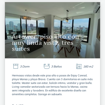
Artower, piso alto con
muy linda vista, tres
suites
3 Dorm
3 Baños
160 m2
Hermosas vistas desde este piso alto a pasos de Enjoy Conrad,
playa Mansa y playa Brava. Cuenta con 3 dormitorios en suite más
toilette. Master suite con estar, balcón intimo, vestidor y gran baño.
Living-comedor sectorizado con terraza hacia la Mansa, cocina
semi integrada y lavadero. En edificio de excelente diseño con
amenities completos. Garage en subsuelo.