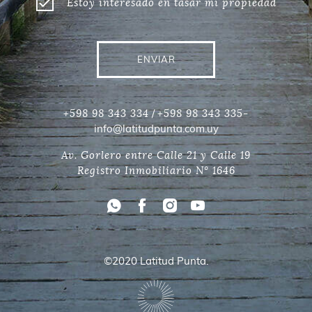
Estoy interesado en tasar mi propiedad
ENVIAR
/
+598 98 343 334
+598 98 343 335-
info@latitudpunta.com.uy
Av. Gorlero entre Calle 21 y Calle 19
Registro Inmobiliario N° 1646
©2020 Latitud Punta.