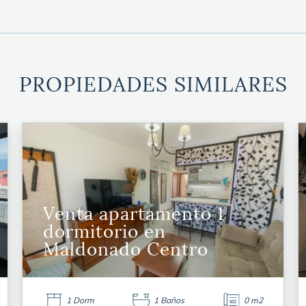
PROPIEDADES SIMILARES
Venta apartamento 1
dormitorio en
Maldonado Centro
1 Dorm
1 Baños
0 m2