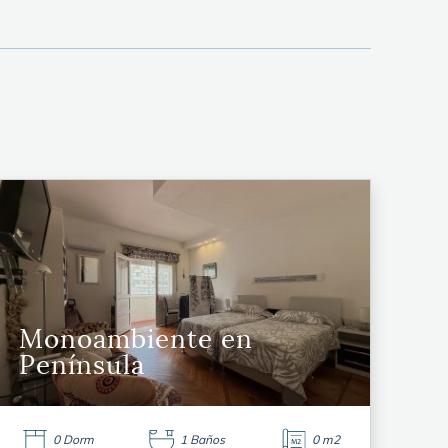
Monoambiente en
Península
0 Dorm
1 Baños
0 m2