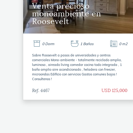
Venta precioso
monoambiente en
Roosevelt
0 Dorm
1 Baños
0 m2
Sobre Roosevelt a pasos de universidades y centros
comerciales Mono-ambiente - totalmente reciclado amplio,
luminoso , aireado living comedor cocina todo integrada , 1
baño amplio aire acondicionado , heladera con freezer,
microondas Edificio con servicios Gastos comunes bajos !
Consultenos !
Ref. 4467
USD 125,000