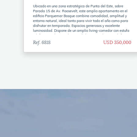
Ubicado en una zona estratégica de Punta del Este, sobre
Parada 15 de Av. Roosevelt, este amplio apartamento en el
edificio Parquemar Bosque combina comodidad, amplitud y
entorno natural, ideal tanto para vivir todo el año como para
disfrutar en temporada. Espacios generosos y excelente
luminosidad. Dispone de un amplio living-comedor con estufa
a leña, creando un ambiente cálido y acogedor para disfrutar
en cualquier época del año. Desde allí se accede a una terraza
Ref. 6818
USD 350,000
balcón con parrillero. La cocina es definida con lavadero y
además cuenta con dependencia de servicio, aportando mayor
practicidad al día a día. El área privada ofrece 3 dormitorios
cómodos, 2 baños (uno en suite), pensados para brindar
confort y privacidad. La unidad se complementa con garage
en subsuelo.