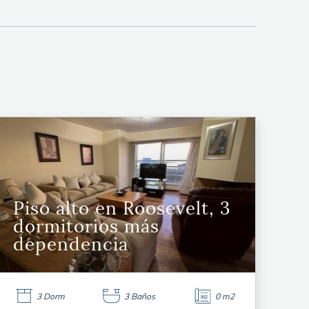
Piso alto en Roosevelt, 3
dormitorios más
dependencia
3 Dorm
3 Baños
0 m2