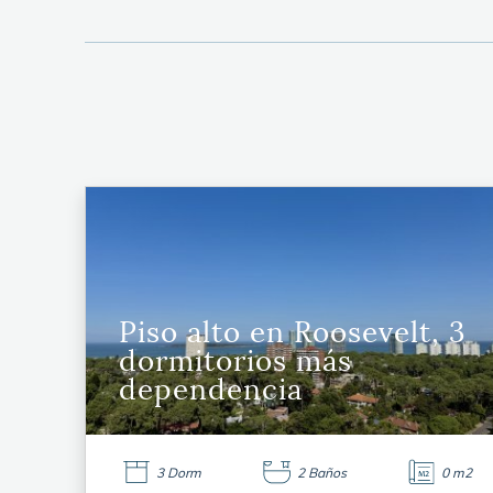
Piso alto en Roosevelt, 3
dormitorios más
dependencia
3 Dorm
2 Baños
0 m2